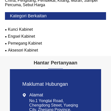
China, Pengilang, Pembekal, Kilang, Murah, Sampel
Percuma, Sebut Harga
Kategori Berkaitan
Kunci Kabinet
Engsel Kabinet
Pemegang Kabinet
Aksesori Kabinet
Hantar Pertanyaan
Maklumat Hubungan
Alamat

No.1 Yongtai Road,
Chengdong Street, Yueqing
City, Zhejiang Province,