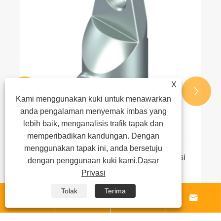
X


Kami menggunakan kuki untuk menawarkan
anda pengalaman menyemak imbas yang
lebih baik, menganalisis trafik tapak dan
memperibadikan kandungan. Dengan
menggunakan tapak ini, anda bersetuju
Bagaimana Penyesuai Rod Bulat Berfungsi
dengan penggunaan kuki kami.
Dasar
dan Apakah Aplikasi Utamanya?
Privasi
Lihat Lagi >>
Tolak
Terima



