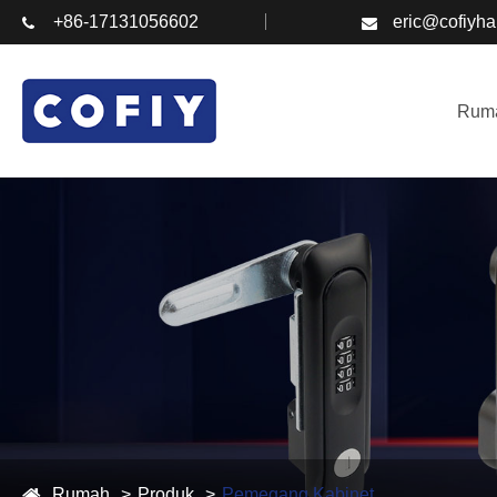
+86-17131056602
eric@cofiyh
Rum
Rumah
Produk
Pemegang Kabinet