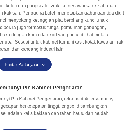
हिन्दी
lt keluli dan pangsi aloi zink, ia menawarkan ketahanan
an kakisan. Pengguna boleh menetapkan gabungan tiga digit
nci menyokong ketinggian plat berbilang kunci untuk
ibel. Ia juga termasuk fungsi pemulihan gabungan,
uka dengan kunci dan kod yang betul dilihat melalui
terlupa. Sesuai untuk kabinet komunikasi, kotak kawalan, rak
ran, dan kandang industri lain.
Hantar Pertanyaan >>
sembunyi Pin Kabinet Pengedaran
nyi Pin Kabinet Pengedaran, reka bentuk tersembunyi,
gecapan berketepatan tinggi, engsel disambungkan
el adalah kalis kakisan dan tahan haus, dan mudah