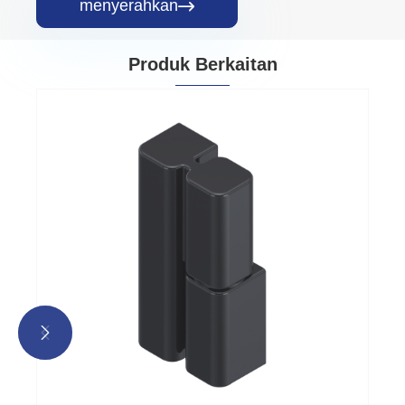
menyerahkan

Produk Berkaitan

